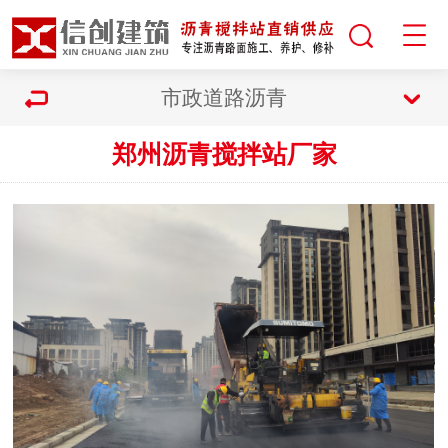
市政道路沥青
郑州沥青搅拌站厂家