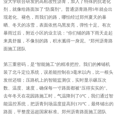
业大学联合研发的高粘改性沥青，加入了特殊的抗老化
剂，就像给路面加了
防腐剂
。普通沥青路用
年就会出
“
”
5
现老化、褪色，而我们的路，哪怕经过郑州夏天的暴
晒、冬天的冻雪，表面依然乌黑发亮，弹性十足。有次
暴雨过后，附近小区的业主说：
你们铺的路下雨天走起
“
来真舒服，不像别的路，积水溅得一身泥。
郑州沥青
路
”
面施工团队
第三重密码，是
智能施工
的精准把控。我们的摊铺机
“
”
装了北斗定位系统，误差能控制在
毫米以内，比一根头
3
发丝还细；压路机上的智能监测仪，实时显示碾压次
数、温度、速度，确保每一寸路面都被
压得实实的
。
“
”
去年冬天在花园路施工时，气温降到了
，我们通过智
0℃
能温控系统，把沥青到场温度提高到
，最终铺出的
170℃
路面，平整度远超国家标准。
郑州沥青路面施工团队