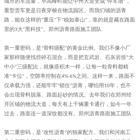
城市的车流量，早高峰时能让中州大道变成
停车场
，
“
”
重型货车更是日夜穿梭在物流园区。而我们铺的沥青
路，能在这样的
重压
下
稳如泰山
，靠的就是藏在路面
“
”
“
”
里的
大
黑科技
。
郑州沥青
路面施工团队
3
“
”
第一重密码，是
骨料级配
的黄金比例。我们不像小厂
“
”
家那样随便找些碎石混合，而是把玄武岩、石灰岩按
大
“
中小
三级配比，就像搭积木一样，让每一粒骨料都精
”
准
卡位
，空隙率控制在
之间。这样一来，路面不
“
”
4%-6%
仅承载力强，还能牢牢
锁住
沥青，哪怕用
年，也不
“
”
10
会出现骨料脱落、路面起砂的情况。去年我们在郑州经
开区铺的物流大道，每天有上千辆重卡通行，如今一年
过去，路面连一道深纹都没有。
郑州沥青
路面施工团队
第二重密码，是
改性沥青
的独家配方。我们和河南工
“
”