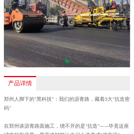
产品详情
郑州人脚下的
黑科技
：我们的沥青路，藏着
大
抗造密
“
”
3
“
码
”
在郑州谈沥青路面施工，绕不开的是
抗造
毕竟这座
“
”——