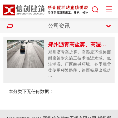
公司资讯
郑州沥青高盐雾、高湿度环境路面耐腐蚀耐久施工技术 临近水域、低洼潮湿、厂区酸碱环境、冬季融雪盐使用频繁路段，路面极易出现盐蚀老化、沥青剥离、石料松散、表层发白、快速衰变等特殊病害，普通施工工艺无法适配复杂腐蚀工况。郑州沥青搅拌站 我司针对腐蚀型路况，采用抗盐蚀、抗老化、抗酸碱、抗冻融专项耐久施工工艺。选用高耐候改性沥青原材料，提升沥青抗老化、抗介质腐蚀性能；优化矿粉掺配比例，提升混合料密实度与抗渗透能力，阻断盐分、酸碱水渗入结构内部。郑州沥青搅拌站 施工中强化层间防水体系，多层封堵毛细渗透通道；成型路面表层致密封闭，降低盐分附着、结晶、膨胀破坏；完工后做预防性封层防护，形成耐候保护膜，抵抗紫外线、水汽、盐蚀多重老化。郑州沥青搅拌站 成型路面可长期耐受潮湿、盐雾、融雪、酸碱侵蚀，不易老化松散、不易发白衰变、不易坑槽破损，大幅提升特殊工况道路使用寿命。郑州沥青搅拌站
郑州沥青高盐雾、高湿度环境路面
耐腐蚀耐久施工技术临近水域、低
洼潮湿、厂区酸碱环境、冬季融雪
盐使用频繁路段，路面极易出现盐
···
本分类下无任何数据！