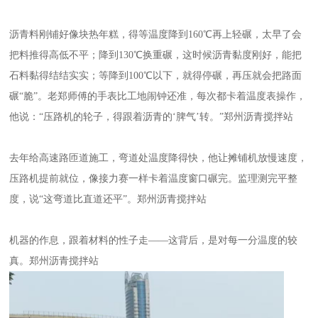
沥青料刚铺好像块热年糕，得等温度降到
160℃再上轻碾，太早了会
把料推得高低不平；降到130℃换重碾，这时候沥青黏度刚好，能把
石料黏得结结实实；等降到100℃以下，就得停碾，再压就会把路面
碾“脆”。老郑师傅的手表比工地闹钟还准，每次都卡着温度表操作，
他说：“压路机的轮子，得跟着沥青的‘脾气’转。”
郑州沥青
搅拌站
去年给高速路匝道施工，弯道处温度降得快，他让摊铺机放慢速度，
压路机提前就位，像接力赛一样卡着温度窗口碾完。监理测完平整
度，说
“这弯道比直道还平”。
郑州沥青搅拌站
机器的作息，跟着材料的性子走
——这背后，是对每一分温度的较
真。
郑州沥青搅拌站